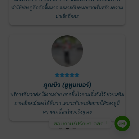
กง่าย
ลูก
ทำให้ช่องดูคึกคักขึ้นมาก เหมาะกับคนอยากเริ่มสร้างความ
้อีก
น่าเชื่อถือค่ะ
คุณบิว (ยูทูบเบอร์)
บริการดีมากค่ะ ใช้งานง่าย ยอดขึ้นไวตามที่แจ้งไว้ ช่วยเสริม
ชอบบร
ไม่
ภาพลักษณ์ช่องได้ดีมาก เหมาะกับคนที่อยากให้ช่องดูมี
หน้าร้า
ารัก
ความเคลื่อนไหวจริงๆ ค่ะ
สอบถาม/ปรึกษา คลิก !