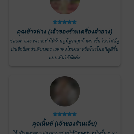
คุณข้าวฟ่าง (เจ้าของร้านเครื่องสำอาง)
อขึ้น
ชอบมากค่ะ เพราะทำให้ร้านดูมีฐานลูกค้ามากขึ้น โปรไฟล์ดู
ชอบม
ว และ
น่าเชื่อถือกว่าเดิมเยอะ เวลาลงโฆษณาหรือโปรโมตก็ดูดีขึ้น
สวย ด
แบบเห็นได้ชัดค่ะ
คุณมิ้นท์ (เจ้าของร้านเล็บ)
ใช้แล้วชอบมากค่ะ เพราะช่วยให้ร้านดูน่าสนใจขึ้น เวลา
การ