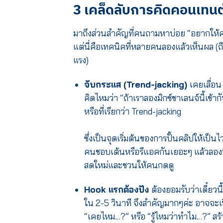
3 เคล็ดลับการคิดคอนเทนต์
มาถึงส่วนสำคัญที่คนถามหาบ่อย “อยากให้ค
แต่นี่คือเทคนิคที่หลายคนลองแล้วเห็นผล (ถ
แรง)
จับกระแส (Trend-jacking)
เคยเลื่อน
คิดไหมว่า “ถ้าเราลองมิกซ์ชาเลนจ์นี้เข้า
หรือที่เรียกว่า Trend-jacking
ซึ่งเป็นจุดเริ่มต้นของการปั้นคลิปให้เป็น
คนชอบเต้นหรือรีแอคกันเยอะๆ แล้วลอง
สดใหม่และชวนให้คนกดดู
Hook แรกต้องปัง
ต้องยอมรับว่าเดี๋ยวน
ใน 2-5 วินาที จึงสำคัญมากๆค่ะ อาจจะเ
“เคยไหม…?” หรือ “รู้ไหมว่าทำไม…?” สร