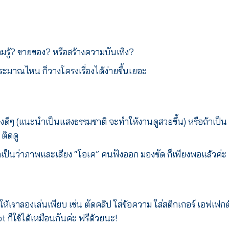
ามรู้? ขายของ? หรือสร้างความบันเทิง?
ประมาณไหน ก็วางโครงเรื่องได้ง่ายขึ้นเยอะ
สงดีๆ (แนะนำเป็นแสงธรรมชาติ จะทำให้งานดูสวยขึ้น) หรือถ้าเป็น
 ติดดู
 เอาเป็นว่าภาพและเสียง “โอเค” คนฟังออก มองชัด ก็เพียงพอแล้วค่ะ
ให้เราลองเล่นเพียบ เช่น ตัดคลิป ใส่ข้อความ ใส่สติกเกอร์ เอฟเฟกต
 ก็ใช้ได้เหมือนกันค่ะ ฟรีด้วยนะ!