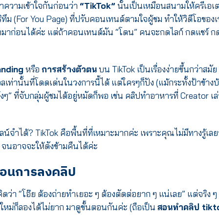
ทำความเข้าใจกันก่อนว่า
“TikTok”
นั้นเป็นเหมือนสนามให้ครีเอเต
ทึม (For You Page) ที่ปรับคอนเทนต์ตามใจผู้ชม ทำให้วิดีโอของเ
ามาก่อนได้ค่ะ แต่ถ้าคอนเทนต์มัน “โดน” คนจะกดไลก์ กดแชร์ ก
anding
หรือ
การสร้างตัวตน
บน TikTok เป็นเรื่องง่ายขึ้นกว่าสมัย
ท่านั้นที่โดดเด่นในวงการนี้ได้ แต่ใครๆก็ปัง (แม้กระทั้งป้าข้างบ
ๆ” ที่จับกลุ่มผู้ชมได้อยู่หมัดก็พอ เช่น คลิปทำอาหารที่ Creator เล
จำได้? TikTok คือพื้นที่ที่เหมาะมากค่ะ เพราะคุณไม่มีทางรู้เลย
จนอาจจะให้ดังข้ามคืนได้ค่ะ
ตอนการลงคลิป
ว่า “โอ๊ย ต้องถ่ายทำเยอะ ๆ ต้องตัดต่อยาก ๆ แน่เลย” แต่จริง ๆ
หม่ก็ลองได้ไม่ยาก มาดูขั้นตอนกันค่ะ (ถือเป็น
สอนทําคลิป tikt