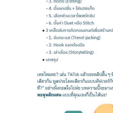
◦
3. ตัดต่อ (Editing)
◦
4. ตั้งแคปชั่น + ใส่แฮชแท็ก
◦
5. เลือกช่วงเวลาโพสต์คลิป
◦
6. ตั้งค่า Duet หรือ Stitch
●
3 เคล็ดลับการคิดคอนเทนต์เพื่อสร้างคล
◦
1. จับกระแส (Trend-jacking)
◦
2. Hook แรกต้องปัง
◦
3. เล่าเรื่อง (Storytelling)
●
บทสรุป
เคยไหมคะ? เล่น TikTok แล้วเจอคลิปสั้น ๆ 
เดียวกัน พูดประโยคเดียวกันแบบคัฟเวอร์กัน
ที?” อย่าเพิ่งถอดใจไปค่ะ บทความนี้จะมา
ทะลุหลักแสน
แบบที่คุณเองก็เป็นได้นะ!