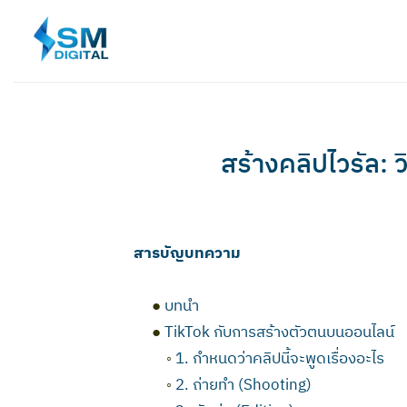
Skip
to
content
สร้างคลิปไวรัล: ว
สารบัญบทความ
●
บทนำ
●
TikTok กับการสร้างตัวตนบนออนไลน์
◦
1. กำหนดว่าคลิปนี้จะพูดเรื่องอะไร
◦
2. ถ่ายทำ (Shooting)