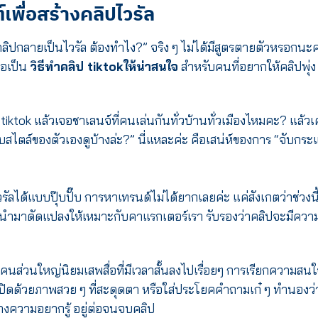
เพื่อสร้างคลิปไวรัล
ลิปกลายเป็นไวรัล ต้องทำไง?”
จริง ๆ ไม่ได้มีสูตรตายตัวหรอกนะ
ือเป็น
วิธีทําคลิป tiktokให้น่าสนใจ
สำหรับคนที่อยากให้คลิปพุ่ง
 tiktok แล้วเจอชาเลนจ์ที่คนเล่นกันทั่วบ้านทั่วเมืองไหมคะ? แล้ว
กับสไตล์ของตัวเองดูบ้างล่ะ?” นี่แหละค่ะ คือเสน่ห์ของการ “จับกระ
ไวรัลได้แบบปุ๊บปั๊บ การหาเทรนด์ไม่ได้ยากเลยค่ะ แค่สังเกตว่าช่วงนี
นำมาดัดแปลงให้เหมาะกับคาแรกเตอร์เรา รับรองว่าคลิปจะมีควา
ี้คนส่วนใหญ่นิยมเสพสื่อที่มีเวลาสั้นลงไปเรื่อยๆ การเรียกความสน
ปิดด้วยภาพสวย ๆ ที่สะดุดตา หรือใส่ประโยคคำถามเก๋ ๆ ทำนองว่
้างความอยากรู้ อยู่ต่อจนจบคลิป