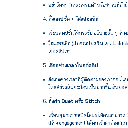
อย่าลืมหา “เพลงเทรนด์” หรือซาวน์ที่กำลั
ตั้งแคปชั่น + ใส่แฮชแท็ก
เขียนแคปชั่นให้กระชับ อธิบายสั้น ๆ ว่าค
ใส่แฮชแท็ก (#) ตรงประเด็น เช่น #tikt
เจอคลิปเรา
เลือกช่วงเวลาโพสต์คลิป
สังเกตช่วงเวลาที่ผู้ติดตามของเราออนไ
โพสต์ช่วงนั้นจะมีคนเห็นมากขึ้น ดันยอดว
ตั้งค่า Duet หรือ Stitch
เพื่อนๆ สามารถเปิดโหมดให้คนสามารถ D
สร้าง engagement ให้คนเข้ามาร่วมสนุก