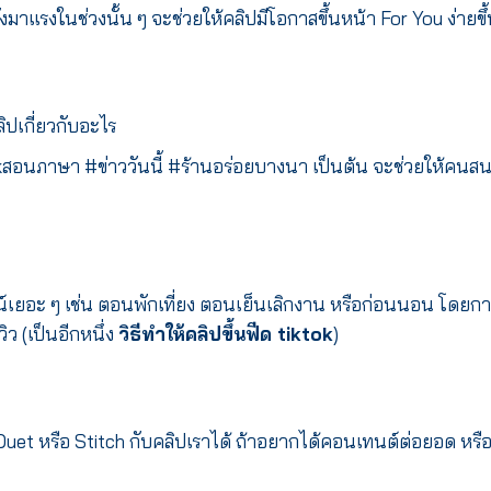
งมาแรงในช่วงนั้น ๆ จะช่วยให้คลิปมีโอกาสขึ้นหน้า For You ง่ายขึ
ลิปเกี่ยวกับอะไร
okสอนภาษา #ข่าววันนี้ #ร้านอร่อยบางนา เป็นต้น จะช่วยให้คนส
ลน์เยอะ ๆ เช่น ตอนพักเที่ยง ตอนเย็นเลิกงาน หรือก่อนนอน โดยก
ิว (เป็นอีกหนึ่ง
วิธีทําให้คลิปขึ้นฟีด tiktok
)
uet หรือ Stitch กับคลิปเราได้ ถ้าอยากได้คอนเทนต์ต่อยอด หรื