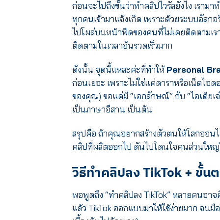
ก่อนจะไปถึงขั้นว่าทำคลิปไวรัลยังไง เรามา
ทุกคนเข้ามาแจ้งเกิด เพราะด้วยระบบอัลกอริ
ไปโผล่บนหน้าฟีดของคนที่ไม่เคยติดตามเร
ติดตามในเวลาอันรวดเร็วมาก
ดังนั้น จุดนี้แหละค่ะที่ทำให้
Personal Br
ก่อนเยอะ เพราะไม่ใช่แค่ดาราหรือเน็ตไอดอลเ
ของคุณ) ขอแค่มี “เอกลักษณ์” กับ “ไอเดียเจ๋ง
เป็นภาษาอีสาน เป็นต้น
สรุปคือ ถ้าคุณอยากสร้างตัวตนให้โลกออนไลน์
คลิปที่ผลิตออกไป ดันไปโดนใจคนส่วนใหญ่ 
วิธีทำคลิปลง TikTok
+ ขั้น
พอพูดถึง “ทำคลิปลง TikTok” หลายคนอาจคิด
แล้ว TikTok ออกแบบมาให้ใช้ง่ายมาก จนมือใ