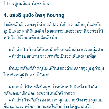
ไป จนผู้คนลืมเราไปซะก่อน!
4. แสงดี มุมปัง ใครๆ ก็อยากดู
ไม่ต้องมีกล้องแพงๆ ก็ถ่ายคลิปสวยได้! ความลับอยู่ที่แสงกับ
มุมนี่แหละ หาที่ที่แสงดีๆ โดยเฉพาะแสงธรรมชาติ จะช่วยให้
หน้าใส วิดีโอคมชัด
เคล็ดลับ
คือ
●
ถ้าถ่ายในบ้าน ให้หันหน้าเข้าหาหน้าต่าง แสงจะนุ่มสวย
●
ถ้าถ่ายนอกบ้าน ช่วงเช้าหรือเย็นจะได้แสงสวยที่สุด
ส่วนมุมกล้องก็สำคัญไม่แพ้กัน! ลองถ่ายหลายๆ มุม ดูว่ามุม
ไหนที่เราดูดีที่สุด จำไว้เลย!
●
แนะนำให้วางมือถือสูงกว่าระดับหน้านิดนึง แล้วก้ม
กล้องลงมาเล็กน้อย จะช่วยให้หน้าเรียวสวย
●
ถ้าถ่ายวิวหรือสิ่งของ ลองหามุมแปลกๆ บ้าง เช่น มุมเสย
ขึ้น มุมก้มลง หรือถ่ายผ่านอะไรสักอย่าง ให้ดูน่าสนใจ