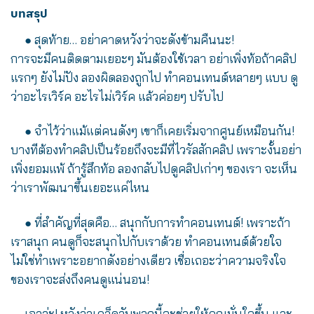
บทสรุป
●
สุดท้าย… อย่าคาดหวังว่าจะดังข้ามคืนนะ!
การจะมีคนติดตามเยอะๆ มันต้องใช้เวลา อย่าเพิ่งท้อถ้าคลิป
แรกๆ ยังไม่ปัง ลองผิดลองถูกไป ทำคอนเทนต์หลายๆ แบบ ดู
ว่าอะไรเวิร์ค อะไรไม่เวิร์ค แล้วค่อยๆ ปรับไป
●
จำไว้ว่าแม้แต่คนดังๆ เขาก็เคยเริ่มจากศูนย์เหมือนกัน!
บางทีต้องทำคลิปเป็นร้อยถึงจะมีที่ไวรัลสักคลิป เพราะงั้นอย่า
เพิ่งยอมแพ้ ถ้ารู้สึกท้อ ลองกลับไปดูคลิปเก่าๆ ของเรา จะเห็น
ว่าเราพัฒนาขึ้นเยอะแค่ไหน
●
ที่สำคัญที่สุดคือ… สนุกกับการทำคอนเทนต์! เพราะถ้า
เราสนุก คนดูก็จะสนุกไปกับเราด้วย ทำคอนเทนต์ด้วยใจ
ไม่ใช่ทำเพราะอยากดังอย่างเดียว เชื่อเถอะว่าความจริงใจ
ของเราจะส่งถึงคนดูแน่นอน!
เอาล่ะ! หวังว่าเคล็ดลับพวกนี้จะช่วยให้คุณมั่นใจขึ้น และ