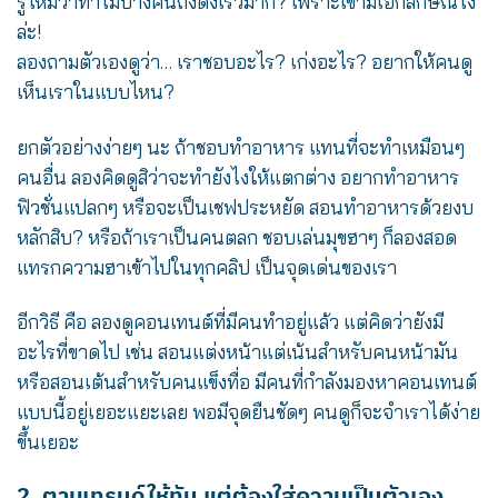
รู้ไหมว่าทำไมบางคนถึงดังเร็วมาก? เพราะเขามีเอกลักษณ์ไง
ล่ะ!
ลองถามตัวเองดูว่า… เราชอบอะไร? เก่งอะไร? อยากให้คนดู
เห็นเราในแบบไหน?
ยกตัวอย่างง่ายๆ นะ ถ้าชอบทำอาหาร แทนที่จะทำเหมือนๆ
คนอื่น ลองคิดดูสิว่าจะทำยังไงให้แตกต่าง อยากทำอาหาร
ฟิวชั่นแปลกๆ หรือจะเป็นเชฟประหยัด สอนทำอาหารด้วยงบ
หลักสิบ? หรือถ้าเราเป็นคนตลก ชอบเล่นมุขฮาๆ ก็ลองสอด
แทรกความฮาเข้าไปในทุกคลิป เป็นจุดเด่นของเรา
อีกวิธี คือ ลองดูคอนเทนต์ที่มีคนทำอยู่แล้ว แต่คิดว่ายังมี
อะไรที่ขาดไป เช่น สอนแต่งหน้าแต่เน้นสำหรับคนหน้ามัน
หรือสอนเต้นสำหรับคนแข็งทื่อ มีคนที่กำลังมองหาคอนเทนต์
แบบนี้อยู่เยอะแยะเลย พอมีจุดยืนชัดๆ คนดูก็จะจำเราได้ง่าย
ขึ้นเยอะ
2. ตามเทรนด์ให้ทัน แต่ต้องใส่ความเป็นตัวเอง