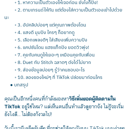
◦
1. หาความเป็นตัวเองให้เจอก่อน ยังไงก็ปัง!
◦
2. ตามเทรนด์ให้ทัน แต่ต้องใส่ความเป็นตัวเองเข้าไปด้วย
นะ
◦
3. อัปคลิปบ่อยๆ แต่คุณภาพต้องโดน
◦
4. แสงดี มุมปัง ใครๆ ก็อยากดู
◦
5. เลือกเพลงดีๆ ใส่เสียงเพิ่มความปัง
◦
6. แคปชันโดน แฮชแท็กปัง ยอดวิวพุ่ง!
◦
7. คุยกับคนดูให้เยอะๆ เหมือนคุยกับเพื่อน
◦
8. Duet กับ Stitch ฉลาดๆ ดังได้ไม่ยาก
◦
9. ส่องข้อมูลบ่อยๆ รู้ว่าคนชอบอะไร
◦
10. ลองของใหม่ๆ ที่ TikTok ปล่อยมาก่อนใคร
●
บทสรุป
คุณเป็นอีกหนึ่งคนที่กำลังมองหา
วิธีเพิ่มยอดผู้ติดตามใน
TikTok
อยู่ใช่ไหม? แต่เห็นคนอื่นทำแล้วดูยากจัง ไม่รู้จะเริ่ม
ยังไงดี… ไม่ต้องกังวลไป!
วันนี้เรามีเคล็ดลับดีๆ ที่จะช่วยให้คุณปังบน TikTok แบบง่ายๆ