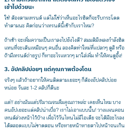
เข้าไปด้วยนะ
ใช่! ต้องตามเทรนด์ แต่ไม่ใช่ว่าเห็นอะไรฮิตก็จะรีบกระโดด
ทำตามนะ คิดก่อนว่าเทรนด์นี้เข้ากับเราไหม?
ถ้าเข้า จะเพิ่มความเป็นเราลงไปยังไงดี? สมมติมีเพลงกำลังฮิต
แทนที่จะเต้นเหมือนๆ คนอื่น ลองคิดท่าใหม่ที่แปลกๆ ดูสิ หรือ
ถ้ามีเทรนด์ถ่ายรูป ก็หาอะไรแหวกๆ มาใส่เพิ่ม ทำให้คนดูอึ้ง!
3. อัปคลิปบ่อยๆ แต่คุณภาพต้องโดน
จริงๆ แล้วถ้าอยากให้คนติดตามเยอะๆ ก็ต้องอัปคลิปบ่อย
หน่อย วันละ 1-2 คลิปก็ดีนะ
แต่!! อย่าเน้นแต่ปริมาณจนลืมคุณภาพล่ะ
เคยเห็นไหม บาง
คนอัปเยอะแต่คลิปน่าเบื่อ? เราไม่เอาแบบนั้น! วางแผนคอน
เทนต์ล่วงหน้าไว้บ้าง เผื่อไว้วันไหนไม่มีไอเดีย จะได้มีอะไรลง
ได้ตลอดแบบไม่ขาดตอน หรือหายหน้าหายตาไปหน้าจนเกิน