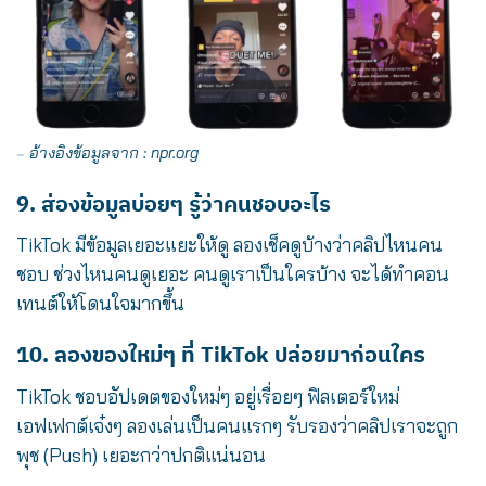
อ้างอิงข้อมูลจาก :
npr.org
⏤
9. ส่องข้อมูลบ่อยๆ รู้ว่าคนชอบอะไร
TikTok มีข้อมูลเยอะแยะให้ดู ลองเช็คดูบ้างว่าคลิปไหนคน
ชอบ ช่วงไหนคนดูเยอะ คนดูเราเป็นใครบ้าง จะได้ทำคอน
เทนต์ให้โดนใจมากขึ้น
10. ลองของใหม่ๆ ที่ TikTok ปล่อยมาก่อนใคร
TikTok ชอบอัปเดตของใหม่ๆ อยู่เรื่อยๆ ฟิลเตอร์ใหม่
เอฟเฟกต์เจ๋งๆ ลองเล่นเป็นคนแรกๆ รับรองว่าคลิปเราจะถูก
พุช (Push) เยอะกว่าปกติแน่นอน