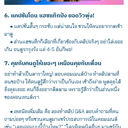
6. แคปชันโดน แฮชแท็กปัง ยอดวิวพุ่ง!
●
แคปชันสั้นๆ กระชับ แต่น่าสนใจ ชวนให้คนอยากกดเข้า
มาดู
●
ส่วนแฮชแท็กก็เลือกที่เกี่ยวข้องกับคลิปจริงๆ อย่าใส่เยอะ
เกิน จนดูรกรุงรัง แค่ 4-5 อันก็พอ!
7. คุยกับคนดูให้เยอะๆ เหมือนคุยกับเพื่อน
อย่าทำตัวเป็นดาราใหญ่! ตอบคอมเมนต์บ้าง ทำคลิปตามที่
คนขอบ้าง ให้คนดูรู้สึกว่าเราเป็นกันเอง เข้าถึงง่าย พูดคุยได้
ยิ่งคุยเยอะ คนก็ยิ่งอยากติดตาม เพราะรู้สึกว่าเป็นส่วนหนึ่ง
ของคอนเทนต์เรา
●
เทคนิคเพิ่มเติม
คือ ลองทำคลิป Q&A ตอบคำถามที่คน
ถามบ่อยๆ หรือชวนคนดูมาแชร์ประสบการณ์ในคอมเมนต์
เช่น “เคยเจอแบบนี้บ้างไหม?” “ใครมีเทคนิคอื่นๆ มาแชร์กัน