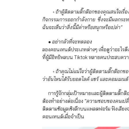
◦
ถ้าผู้ติดตามติ๊กต๊อกของคุณสนใจเรื่
กิจกรรมกา
รออกกำลังกาย ซึ่งจะมีผลกระทบ
ฉันจะเห็นว่าสิ่งนี้มีค่าหรือสนุกหรือเปล่า”
●
อย่ากลัวที่จะทดลอง
ลองคอนเทนต์ประเภทต่างๆ เพื่อดูว่าอะไรดึ
ที่ผู้มีอิทธิพลบน Tiktok หลายคนประสบคว
◦
ถ้าคุณไม่แน่ใจว่าผู้ติดตามติ๊
กต๊อกของ
ว่าอันไหนได้รับยอดไลค์ แชร์ และคอมเมนต์
การรู้จักกลุ่มเป้าหมายและ
ผู้ติดตามติ๊ก
ต้องทำอย่างต่อเนื่อง
“ความชอบของคนเปลี่
ติดตามข้อมูลเชิงลึกบนแพลตฟอร์ม ฟังเสียง
คอนเทนต์เมื่อจำเป็น