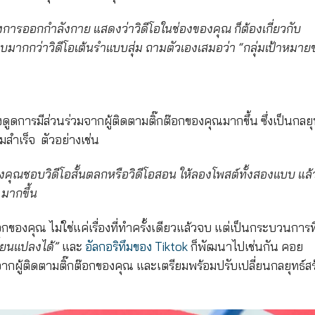
องการออกกำลังกาย แสดงว่าวิดีโอในช่องของคุณ ก็ต้องเกี่ยวกับ
มากกว่าวิดีโอเต้นรำแบบสุ่ม
ถามตัวเองเสมอว่า “กลุ่มเป้าหมาย
งดูดการมีส่วนร่วมจาก
ผู้ติดตามติ๊กต๊อกของคุณ
มากขึ้น ซึ่งเป็นกลยุ
ามสำเร็จ
ตัวอย่างเช่น
คุณชอบวิดีโอสั้นตลกหรือวิดีโอสอน ให้ลองโพสต์ทั้งสองแบบ แล้
 มากขึ้น
ต๊อกของคุณ
ไม่ใช่แค่เรื่องที่ทำครั้งเดียวแล้วจบ แต่เป็นกระบวนการที
ยนแปลงได้”
และ
อัลกอริทึมของ Tiktok
ก็พัฒนาไปเช่นกัน คอย
จาก
ผู้ติดตามติ๊กต๊อกของคุณ
และเตรียมพร้อมปรับเปลี่ยนกลยุทธ์สร