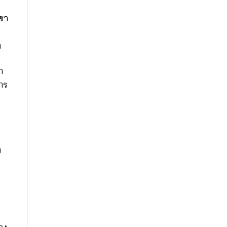
มชา
ก
า
าร
บ