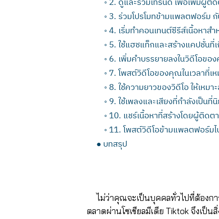
◦
2. ดูและร่วมเทรนด์ เพื่อเพิ่มผู้
◦
3. ร่วมโปรโมทข้ามแพลตฟอร์ม กับ
◦
4. เริ่มทำคอนเทนต์ซีรีส์เนื้อหาส
◦
5. ใช้แฮชแท็กและสร้างแคปชั่นที่เ
◦
6. เพิ่มคำบรรยายลงในวิดีโอของ
◦
7. โพสต์วิดีโอของคุณในเวลาที่เ
◦
8. ใช้ความยาวของวิดีโอ ให้เหมา
◦
9. ใช้เพลงและเสียงที่กำลังเป็นที่น
◦
10. แชร์เนื้อหาที่สร้างโดยผู้ติด
◦
11. โพสต์วิดีโอข้ามแพลตฟอร์มไปย
●
บทสรุป
ไม่ว่าคุณจะเป็นบุคคลทั่วไปที่ต้องการ
ตลาดผ่านโซเชียลมีเดีย Tiktok จึงเป็น