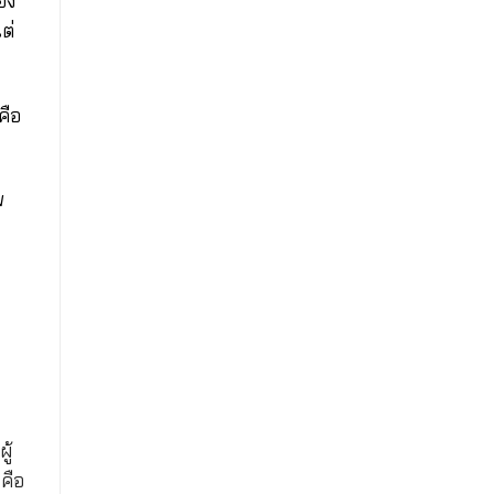
อง
ต่
คือ
ม
ู้
นคือ